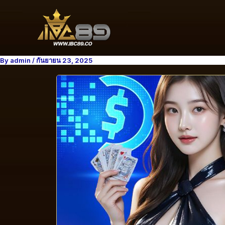
Skip
to
content
By
admin
/
กันยายน 23, 2025