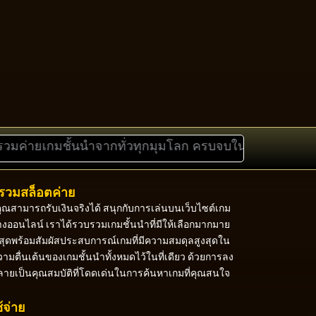
เกมชั้นนำจากทั่วทุกมุมโลก ครบจบในที่เดียว กีฬา บาคาร่า ส
 รวมสล็อตค่าย
่คุณสามารถรับเงินจริงได้ สนุกกับการเล่นบนเว็บไซต์เกม
างออนไลน์ เราได้รวบรวมเกมชั้นนำที่มีให้เลือกมากมาย
่าสุดพร้อมสัมผัสประสบการณ์เกมที่มีความสมดุลสูงสุดใน
ตื่นเต้นของเกมชั้นนำทั้งหมดไว้ในที่เดียว ด้วยการลง
ลายเป็นคุณสมบัติที่โดดเด่นในการค้นหาเกมที่คุณสนใจ
้จ่าย