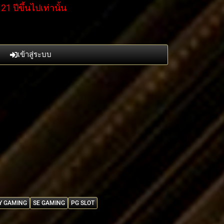
1 ปีขึ้นไปเท่านั้น
เข้าสู่ระบบ
Y GAMING
SE GAMING
PG SLOT