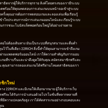
นสาธิตจากผู้ให้บริการทุกราย ลิงค์โดยตรงของเรามีระบบ
ุญาตพร้อมให้คุณทดสอบการเล่นเกมบนหน้าจอเข้าสู่ระบบ
ครั้งคุณอาจต้องการทดสอบเกมและลองเล่นเพื่อเรียนรู้
ุณเข้าใจประสบการณ์การเล่นเกมออนไลน์และเรียนรู้ระบบ
กาสในการชนะโบนัสแจ็คพอตก้อนใหญ่ได้อย่างง่ายดาย
โดยไม่ต้องเดินทาง มันเป็นระบบที่สนุกสนานและดื่มด่ำ
ไว้ในที่เดียว 22RICH สิ่งนี้ทำให้คุณสามารถเข้าถึงเกม
ื่อมต่อผ่านแพลตฟอร์มออนไลน์ เราให้ความสำคัญกับการมอบ
มที่ราบรื่นและน่าดึงดูดให้กับคุณ สมัครสมาชิกฟรีและ
งคุณ คุณสามารถลองเล่นเกมได้ฟรีผ่านโหมดสาธิตของเรา
ชิกใหม่
าง 22RICH และมีเกมให้เลือกมากมาย ผู้ให้บริการเว็บ
ตฟรีจะได้รับการนำเสนอด้วยโปรโมชั่นที่หลากหลายที่
ีที่มีความปลอดภัยสูง เราได้คัดสรรเกมอย่างรอบคอบและ
คุณ