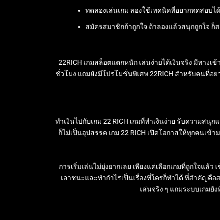
ทดลองเล่นเกม ลองใช้เทคนิคที่อยากทดสอบได้เต
สมัครสมาชิกถ้าถูกใจ ถ้าลองแล้วสนุกถูกใจ ก็ส
22RICH เกมสล็อตแตกหนัก เล่นง่ายได้เงินจริง มีทางเข้าเ
ชั่วโมง แถมยังมีโปรโมชั่นพิเศษ 22RICH สำหรับคนที่อยา
ทำเงินไปกับเกม 22 RICH เกมที่ทำเงินง่าย รับความสนุกและ
ก็ไม่เป็นอุปสรรค เกม 22 RICH เปิดโอกาสให้ทุกคนเข้า
การเริ่มเล่นไม่ยุ่งยากเลย เพียงแค่เลือกเกมที่ถูกใจแล้ว
เอาชนะและทำกำไรเป็นเรื่องที่ใครก็ทำได้ ที่สำคัญคือสา
เล่นจริง ๆ แถมระบบเกมยังท