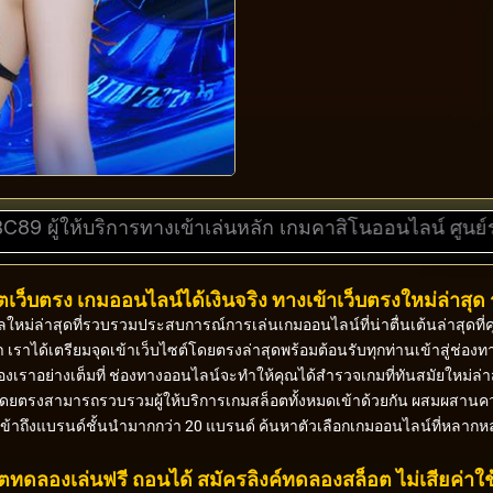
ู้ให้บริการทางเข้าเล่นหลัก เกมคาสิโนออนไลน์ ศูนย์รวมค่าย
ตเว็บตรง เกมออนไลน์ได้เงินจริง ทางเข้าเว็บตรงใหม่ล่าสุด
ลใหม่ล่าสุดที่รวบรวมประสบการณ์การเล่นเกมออนไลน์ที่น่าตื่นเต้นล่าสุดที
ราได้เตรียมจุดเข้าเว็บไซต์โดยตรงล่าสุดพร้อมต้อนรับทุกท่านเข้าสู่ช่องท
ของเราอย่างเต็มที่ ช่องทางออนไลน์จะทำให้คุณได้สำรวจเกมที่ทันสมัยใหม่ล
ดยตรงสามารถรวบรวมผู้ให้บริการเกมสล็อตทั้งหมดเข้าด้วยกัน ผสมผสานความ
้าถึงแบรนด์ชั้นนำมากกว่า 20 แบรนด์ ค้นหาตัวเลือกเกมออนไลน์ที่หลากห
ตทดลองเล่นฟรี ถอนได้ สมัครลิงค์ทดลองสล็อต ไม่เสียค่าใช