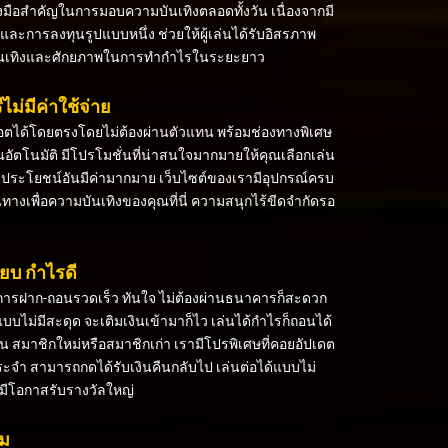
องมือสำคัญในการมอบความบันเทิงตลอดทั้งวัน เนื่องจากมี
ละการลงทุนรูปแบบหนึ่ง ช่วยให้ผู้เล่นได้รับอิสรภาพ
ามบันเทิงและศักยภาพในการทำกำไรในระยะยาว
ม่มีค่าใช้จ่าย
็อตได้โดยตรงโดยไม่ต้องผ่านตัวแทน พร้อมช่องทางพิเศษ
นอัตโนมัติ มีโปรโมชั่นที่น่าสนใจมากมายให้คุณเลือกเล่น
ธิประโยชน์อันมีค่ามากมาย เว็บไซต์ของเรามีอุปกรณ์ครบ
างเพื่อความบันเทิงของคุณที่นี่ ความสนุกไร้ขีดจำกัดรอ
ียบ กำไรดี
ยการฝาก-ถอนรวดเร็ว ทันใจ ไม่ต้องผ่านธนาคารก็สะดวก
บบไม่มีสะดุด จะเติมเงินเข้ามาก็ไว เล่นได้กำไรก็ถอนได้
น สมาชิกใหม่หรือสมาชิกเก่า เรามีโปรพิเศษที่คอยอัปเดต
ประจำ สามารถกดได้รับเงินคืนกลับไป เล่นต่อได้แบบไม่
ิ่งมีโอกาสรับรางวัลใหญ่
กม