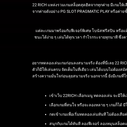
22 RICH แหล่งรวมเกมสล็อตสุดฮิตจากทุกค่าย มีเกมให้เ
จากค่ายดังอย่าง PG SLOT PRAGMATIC PLAY หรือค่ายชั้นน
แต่ละเกมมาพร้อมกับฟีเจอร์พิเศษ โบนัสฟรีสปิน หรือแม้
ชนะได้ง่าย ๆ เล่นได้ทุกเวลา กำไรกระจายทุกนาที ซึ่งควา
อยากทดลองเล่นเกมก่อนลงสนามจริง ต้องที่นี่เลย 22 RICH
ตัวก็มีให้เล่นครบ จัดเต็มในที่เดียว เล่นได้แบบไม่ต้อ
สร้างความมั่นใจก่อนลุยสนามจริง นอกจากนี้ ยังมีเกมที่โ
เข้าเว็บ 22RICH เลือกเมนู ทดลองเล่น จะมีให้
เลือกเกมที่สนใจ หรือจะลองหลาย ๆ เกมก็ได้ มีใ
กดเข้าเกมเพื่อเริ่มทดลองเล่นทันที ไม่ต้องเสียค
สนุกกับเกมได้ทันที ลองฟีเจอร์ ลองหมุนสล็อตแ