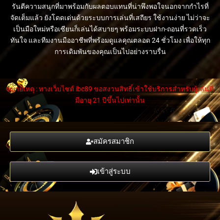
รันตีความสนุกที่มาพร้อมกับผลตอบแทนที่น่าพึงพอใจนอกจากกำไรที่
จัดเต็มแล้ว ยังโดดเด่นด้วยระบบการเล่นที่เสถียร ใช้งานง่าย ไม่ว่าจะ
เป็นมือใหม่หรือเซียนก็เล่นได้สบายๆ พร้อมระบบฝาก-ถอนที่รวดเร็ว
ทันใจ และทีมงานมืออาชีพที่พร้อมดูแลคุณตลอด 24 ชั่วโมง เพื่อให้ทุก
การเดิมพันของคุณเป็นไปอย่างราบรื่น
หมายเหตุ : ทางเว็บไซต์ ibc89 ขอสงวนสิทธิ์เข้าใช้บริการสำหรับผู้เล่นที่
มีอายุ 21 ปีขึ้นไปเท่านั้น
สมัครสมาชิก
เข้าสู่ระบบ