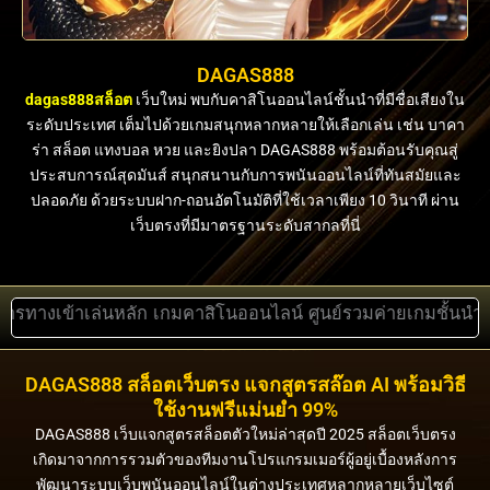
DAGAS888
dagas888สล็อต
เว็บใหม่ พบกับคาสิโนออนไลน์ชั้นนำที่มีชื่อเสียงใน
ระดับประเทศ เต็มไปด้วยเกมสนุกหลากหลายให้เลือกเล่น เช่น บาคา
ร่า สล็อต แทงบอล หวย และยิงปลา DAGAS888 พร้อมต้อนรับคุณสู่
ประสบการณ์สุดมันส์ สนุกสนานกับการพนันออนไลน์ที่ทันสมัยและ
ปลอดภัย ด้วยระบบฝาก-ถอนอัตโนมัติที่ใช้เวลาเพียง 10 วินาที ผ่าน
เว็บตรงที่มีมาตรฐานระดับสากลที่นี่
รทางเข้าเล่นหลัก เกมคาสิโนออนไลน์ ศูนย์รวมค่ายเกมชั้นนำจากทั่
DAGAS888 สล็อตเว็บตรง แจกสูตรสล๊อต AI พร้อมวิธี
ใช้งานฟรีแม่นยำ 99%
DAGAS888 เว็บแจกสูตรสล็อตตัวใหม่ล่าสุดปี 2025 สล็อตเว็บตรง
เกิดมาจากการรวมตัวของทีมงานโปรแกรมเมอร์ผู้อยู่เบื้องหลังการ
พัฒนาระบบเว็บพนันออนไลน์ในต่างประเทศหลากหลายเว็บไซต์