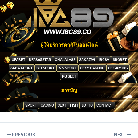
ผู้ให้บริการคาสิโนออนไลน์
UFABET
UFA365STAR
CHALALA88
SAKAZ99
IBC89
SBOBET
SABA SPORT
BTI SPORT
WS SPORT
SEXY GAMING
SE GAMING
PG SLOT
สารบัญ
SPORT
CASINO
SLOT
FISH
LOTTO
CONTACT
PREVIOUS
NEXT