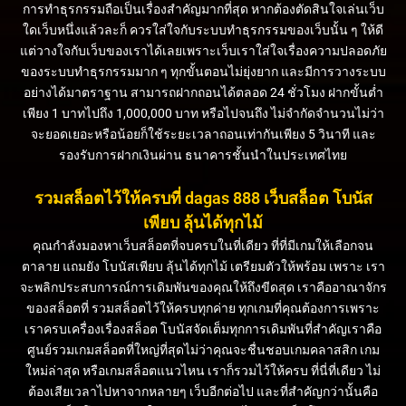
การทำธุรกรรมถือเป็นเรื่องสำคัญมากที่สุด หากต้องตัดสินใจเล่นเว็บ
ใดเว็บหนึ่งแล้วละก็ ควรใส่ใจกับระบบทำธุรกรรมของเว็บนั้น ๆ ให้ดี
แต่วางใจกับเว็บของเราได้เลยเพราะเว็บเราใส่ใจเรื่องความปลอดภัย
ของระบบทำธุรกรรมมาก ๆ ทุกขั้นตอนไม่ยุ่งยาก และมีการวางระบบ
อย่างได้มาตราฐาน สามารถฝากถอนได้ตลอด 24 ชั่วโมง ฝากขั้นต่ำ
เพียง 1 บาทไปถึง 1,000,000 บาท หรือไปจนถึง ไม่จำกัดจำนวนไม่ว่า
จะยอดเยอะหรือน้อยก็ใช้ระยะเวลาถอนเท่ากันเพียง 5 วินาที และ
รองรับการฝากเงินผ่าน ธนาคารชั้นนำในประเทศไทย
รวมสล็อตไว้ให้ครบที่ dagas 888 เว็บสล็อต โบนัส
เพียบ ลุ้นได้ทุกไม้
คุณกำลังมองหาเว็บสล็อตที่จบครบในที่เดียว ที่ที่มีเกมให้เลือกจน
ตาลาย แถมยัง โบนัสเพียบ ลุ้นได้ทุกไม้ เตรียมตัวให้พร้อม เพราะ เรา
จะพลิกประสบการณ์การเดิมพันของคุณให้ถึงขีดสุด เราคืออาณาจักร
ของสล็อตที่ รวมสล็อตไว้ให้ครบทุกค่าย ทุกเกมที่คุณต้องการเพราะ
เราครบเครื่องเรื่องสล็อต โบนัสจัดเต็มทุกการเดิมพันที่สำคัญเราคือ
ศูนย์รวมเกมสล็อตที่ใหญ่ที่สุดไม่ว่าคุณจะชื่นชอบเกมคลาสสิก เกม
ใหม่ล่าสุด หรือเกมสล็อตแนวไหน เราก็รวมไว้ให้ครบ ที่นี่ที่เดียว ไม่
ต้องเสียเวลาไปหาจากหลายๆ เว็บอีกต่อไป และที่สำคัญกว่านั้นคือ