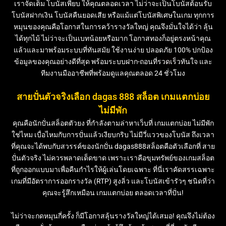
เราจัดเต็ม โบนัสเพียบ ให้คุณตลอดเวลา ไม่ว่าจะเป็นโบนัสต้อนรับ
โบนัสฝากเงิน โบนัสคืนยอดเสีย หรือแม้แต่โบนัสพิเศษในเกม ทุกการ
หมุนของคุณคือโอกาสในการคว้ารางวัลใหญ่ คุณจึงมั่นใจได้ว่า ลุ้น
ได้ทุกไม้ ไม่ว่าจะเป็นเบทน้อยหรือมาก โอกาสทองก็อยู่ตรงหน้าคุณ
แล้วและมาพร้อมระบบที่ทันสมัย ใช้งานง่าย ปลอดภัย 100% ปกป้อง
ข้อมูลของคุณอย่างดีที่สุด พร้อมระบบฝาก-ถอนที่รวดเร็วทันใจ และ
ทีมงานมืออาชีพที่พร้อมดูแลคุณตลอด 24 ชั่วโมง
สายปั่นตัวจริงเลือก dagas 888 สล็อต เกมแตกบ่อย
ไม่มีพัก
คุณคือนักปั่นสล็อตตัวยง ที่กำลังตามล่าหาเว็บที่ เกมแตกบ่อย ไม่มีพัก
ใช่ไหม เบื่อไหมกับการปั่นแล้วเงียบกริบ ไม่มีวี่แววของโบนัส ถึงเวลา
ที่คุณจะได้พบกับสวรรค์ของนักปั่น dagas888สล็อตคือตัวเลือกที่ สาย
ปั่นตัวจริง ไม่ควรพลาดเด็ดขาด เพราะเราคือขุมทรัพย์ของเกมสล็อต
ที่ถูกออกแบบมาเพื่อคืนกำไรให้ผู้เล่นโดยเฉพาะ ที่นี่เราคัดสรรเฉพาะ
เกมที่มีอัตราการออกรางวัล (RTP) สูงลิ่ว และโบนัสเข้ารัวๆ ชนิดที่ว่า
คุณจะรู้สึกเหมือน เกมแตกบ่อย ตลอดเวลาที่ปั่น!
ไม่ว่าจะกดหมุนกี่ครั้ง ก็มีโอกาสลุ้นรางวัลใหญ่ได้เสมอ! คุณจึงไม่ต้อง