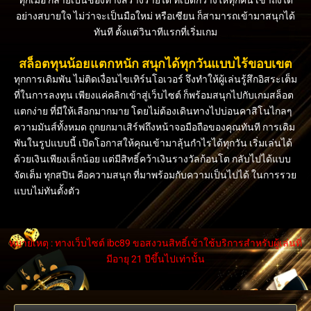
อย่างสบายใจ ไม่ว่าจะเป็นมือใหม่ หรือเซียน ก็สามารถเข้ามาสนุกได้
ทันที ตั้งแต่วินาทีแรกที่เริ่มเกม
สล็อตทุนน้อยแตกหนัก สนุกได้ทุกวันแบบไร้ขอบเขต
ทุกการเดิมพัน ไม่ติดเงื่อนไขเทิร์นโอเวอร์ จึงทำให้ผู้เล่นรู้สึกอิสระเต็ม
ที่ในการลงทุน เพียงแค่คลิกเข้าสู่เว็บไซต์ ก็พร้อมสนุกไปกับเกมสล็อต
แตกง่าย ที่มีให้เลือกมากมาย โดยไม่ต้องเดินทางไปบ่อนคาสิโนไกลๆ
ความมันส์ทั้งหมด ถูกยกมาเสิร์ฟถึงหน้าจอมือถือของคุณทันที การเดิม
พันในรูปแบบนี้ เปิดโอกาสให้คุณเข้ามาลุ้นกำไรได้ทุกวัน เริ่มเล่นได้
ด้วยเงินเพียงเล็กน้อย แต่มีสิทธิ์คว้าเงินรางวัลก้อนโต กลับไปได้แบบ
จัดเต็ม ทุกสปิน คือความสนุก ที่มาพร้อมกับความเป็นไปได้ ในการรวย
แบบไม่ทันตั้งตัว
หมายเหตุ : ทางเว็บไซต์ ibc89 ขอสงวนสิทธิ์เข้าใช้บริการสำหรับผู้เล่นที่
มีอายุ 21 ปีขึ้นไปเท่านั้น