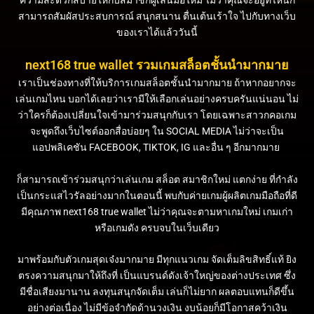
สามารถสัมผัสประสบการณ์ สนุกสนาน ตื่นเต้นเร้าใจ ไปกับทางเว็บ
ของเราได้แล้ววันนี้
next168 true wallet รวมเกมสล็อตชั้นนำมากมาย
เราเป็นช่องทางที่ให้บริการเกมสล็อตชั้นนำมากมาย ถ้าหากอยากจะ
เล่นเกมไหน บอกได้เลยว่าเรามีให้เลือกเล่นอย่างครบครันแน่นอน ไม่
ว่าใครก็ต้องเปลี่ยนใจเข้ามาร่วมสนุกกับเรา โดยเฉพาะสาวกคอเกม
จะพูดถึงเว็บไซต์ออกสื่อบ่อยๆ ใน SOCIAL MEDIA ไม่ว่าจะเป็น
แอปพลิเคชัน FACEBOOK, TIKTOK, IG และอื่น ๆ อีกมากมาย
ก็สามารถเข้าร่วมสนุกว่าเล่นเกม สล็อต สมาชิกใหม่ แตกง่าย ที่กำลัง
เป็นกระแสไวรัลอย่างมากในตอนนี้ พบกับค่ายเกมผู้ผลิตเกมมือถือที่ดี
มีคุณภาพ next168 true wallet ไม่ว่าคุณจะตามหาเกมใหม่ เกมเก่า
หรือเกมดัง ครบจบในเว็บเดียว
มาพร้อมกับตัวเกมสุดเจ๋งมากมาย มีทุกแนวเกม จัดเต็มลิขสิทธิ์แท้ ยิง
ตรงความสนุกมาให้ถึงที่ เป็นแบรนด์ดังเจ้าใหญ่ของต่างประเทศ ซึ่ง
มีชื่อเสียงมานาน ลงทุนสนุกจัดเต็ม เล่นก็ไม่ยาก ผลตอบแทนก็ดีขึ้น
อย่างต่อเนื่อง ไม่มีข้อจำกัดด้านวงเงิน งบน้อยก็มีโอกาสคว้าเงิน