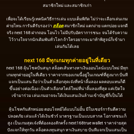
สมาชิกใหม่ และสมาชิกเก่า
เพื่อจะได้เรียนรู้เทคนิควิธีการเล่น แบบเต็มพิกัด ไม่ว่าจะเลือกเล่นเกม
ค่ายไหน การันตีรับรองว่า
สล็อต
สมาชิกใหม่ แตกง่าย แตกบ่อย แจกดี
จริง next 168 ฝากถอน โอนไว ไม่มีปรับอัตราการชนะ จนได้รับความ
ไว้วางใจจากนักเดิมพันทั่วโลก ถ้าใครอยากจะมาท้าพิสูจน์ก็เข้ามา
เล่นกันได้เลย
next 168 มีทุกเกมทุกค่ายอยู่ในที่เดียว
next 168 ลุ้นโชคปั่นสนุก สล็อตเส้นทางหาเงินออนไลน์แบบใหม่ มีทุก
เกมทุกค่ายอยู่ในที่เดียว ราคาจากของเกมนี้อยู่ในเกณฑ์ที่สูงมาก ปั่นที
แจกเป็นแสน ถือว่าเป็นตัวเลือกสุดเจ๋งที่หน้าลิ้มลอง ผลตอบแทนก็ดี
ขึ้นอย่างต่อเนื่อง เป็นตัวเลือกสไตล์ใหม่ที่น่าลิ้มลองที่สุด แค่เปิดใจ
เข้ามาร่วม เล่นเกมอาจจะได้เงินแสนเงินล้านเข้าบัญชีก็เป็นได้
ลุ้นโชคกันสักหน่อย ตอบโจทย์ได้แบบไม่อั้น มีใบเซอร์การันตีความ
ปลอดภัย เล่นแล้วได้เงินชัวร์ มาตรฐานเป็นแบบสากล โอกาสชนะก็
สูง เป็นเกมสุดเจ๋งที่ต้องลองสักครั้ง next168true wallet ราคาจ่ายสุด
ปังแจกให้ทุกวัน สล็อตลงทุนสนุก หาเงินสบาย ปั่นทีแจกเป็นแสนเป็น