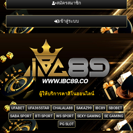
สมัครสมาชิก
เข้าสู่ระบบ
ผู้ให้บริการคาสิโนออนไลน์
UFABET
UFA365STAR
CHALALA88
SAKAZ99
IBC89
SBOBET
SABA SPORT
BTI SPORT
WS SPORT
SEXY GAMING
SE GAMING
PG SLOT