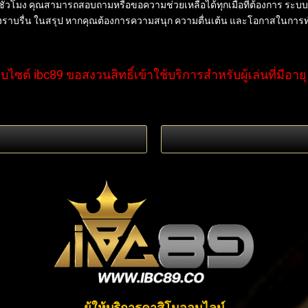
ชั่วโมง คุณสามารถสอบถามหรือขอความช่วยเหลือได้ทุกเมื่อที่ต้องการ ระบบ
บรื่น ในสรุป หากคุณต้องการความสนุก ความตื่นเต้น และโอกาสในการทำเงินท
บไซต์ ibc89 ขอสงวนสิทธิ์เข้าใช้บริการสำหรับผู้เล่นที่มีอายุ 2
ผู้ให้บริการคาสิโนออนไลน์