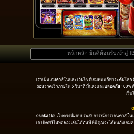
หน้าหลัก ยินดีต้อนรับเข้าสู่ IBC89 
เราเป็นเกมคาสิโนและเว็บไซต์เกมพนันกีฬาระดับโลก มีเ
ถอนรวดเร็วภายใน 5 วินาที มั่นคงและปลอดภัย 100% ต
เว็บ
o
osiaka168 เว็บตรงที่มอบประสบการณ์การเล่นคาสิโนและ s
เครดิตฟรีไปทดลองเล่นได้ทันที ที่นี่คุณจะได้พบกับเกมค