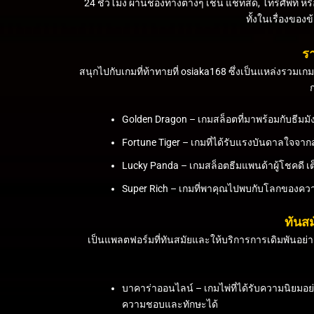
24 ชั่วโมง ผ่านช่องทางต่างๆ เช่น แชทสด, โทรศัพท์ ห
ทั้งในเรื่องของ
รา
สนุกไปกับเกมที่ท้าทายที่ osiaka168 ซึ่งเป็นแหล่งรวมเก
Golden Dragon – เกมสล็อตที่มาพร้อมกับธีมม
Fortune Tiger – เกมที่ได้รับแรงบันดาลใจจ
Lucky Panda – เกมสล็อตธีมแพนด้าผู้โชคดี เต็ม
Super Rich – เกมที่พาคุณไปพบกับโลกของความ
ทันสม
เป็นแพลตฟอร์มที่ทันสมัยและให้บริการการเดิมพันอย่
บาคาร่าออนไลน์ – เกมไพ่ที่ได้รับความนิยมอ
ความชอบและทักษะได้