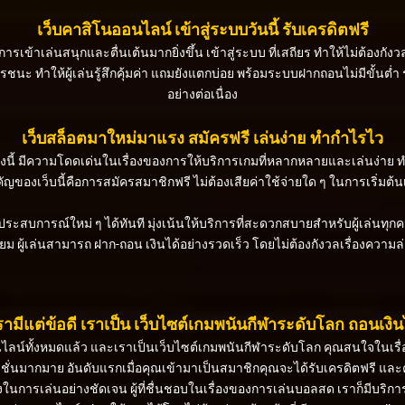
เว็บคาสิโนออนไลน์ เข้าสู่ระบบวันนี้ รับเครดิตฟรี
เข้าเล่นสนุกและตื่นเต้นมากยิ่งขึ้น เข้าสู่ระบบ ที่เสถียร ทำให้ไม่ต้องกั
นะ ทำให้ผู้เล่นรู้สึกคุ้มค่า แถมยังแตกบ่อย พร้อมระบบฝากถอนไม่มีขั้นต่ำ 
อย่างต่อเนื่อง
เว็บสล็อตมาใหม่มาแรง สมัครฟรี เล่นง่าย ทำกำไรไว
นี้ มีความโดดเด่นในเรื่องของการให้บริการเกมที่หลากหลายและเล่นง่าย ทำใ
ัญของเว็บนี้คือการสมัครสมาชิกฟรี ไม่ต้องเสียค่าใช้จ่ายใด ๆ ในการเริ่มต้น
ะสบการณ์ใหม่ ๆ ได้ทันที มุ่งเน้นให้บริการที่สะดวกสบายสำหรับผู้เล่นทุกค
ี่ยม ผู้เล่นสามารถ ฝาก-ถอน เงินได้อย่างรวดเร็ว โดยไม่ต้องกังวลเรื่องความ
ามีแต่ข้อดี เราเป็น เว็บไซต์เกมพนันกีฬาระดับโลก ถอนเงิน
อนไลน์ทั้งหมดแล้ว และเราเป็นเว็บไซต์เกมพนันกีฬาระดับโลก คุณสนใจในเร
ชั่นมากมาย อันดับแรกเมื่อคุณเข้ามาเป็นสมาชิกคุณจะได้รับเครดิตฟรี และ
เล่นอย่างชัดเจน ผู้ที่ชื่นชอบในเรื่องของการเล่นบอลสด เราก็มีบริการให้กั