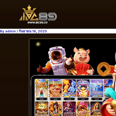
Skip
to
content
By
admin
/
กันยายน 16, 2025