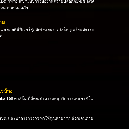
ล่นยังมาพร้อมกับระบบการป้องกันความปลอดภัยที่เข้มงวด
รื่องความปลอดภัย
ทาย
กมสล็อตที่มีฟีเจอร์สุดพิเศษและรางวัลใหญ่ พร้อมทั้งระบบ
:
ไรบ้าง
ka 168 คาสิโน ที่นี่คุณสามารถสนุกกับการเล่นคาสิโน
สปีด, และบาคาร่าวัววัว ทำให้คุณสามารถเลือกเล่นตาม