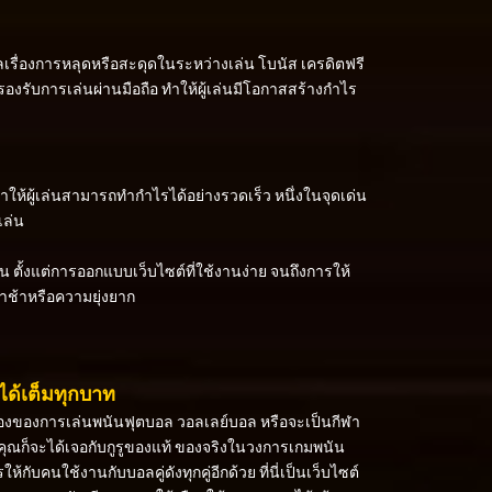
งวลเรื่องการหลุดหรือสะดุดในระหว่างเล่น โบนัส เครดิตฟรี
รองรับการเล่นผ่านมือถือ ทำให้ผู้เล่นมีโอกาสสร้างกำไร
ห้ผู้เล่นสามารถทำกำไรได้อย่างรวดเร็ว หนึ่งในจุดเด่น
เล่น
น ตั้งแต่การออกแบบเว็บไซต์ที่ใช้งานง่าย จนถึงการให้
ล่าช้าหรือความยุ่งยาก
ได้เต็มทุกบาท
ื่องของการเล่นพนันฟุตบอล วอลเลย์บอล หรือจะเป็นกีฬา
คุณก็จะได้เจอกับกูรูของแท้ ของจริงในวงการเกมพนัน
บคนใช้งานกับบอลคู่ดังทุกคู่อีกด้วย ที่นี่เป็นเว็บไซต์