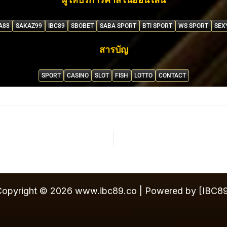
A88
SAKAZ99
IBC89
SBOBET
SABA SPORT
BTI SPORT
WS SPORT
SEX
สารบัญ
SPORT
CASINO
SLOT
FISH
LOTTO
CONTACT
opyright © 2026 www.ibc89.co | Powered by [IBC8