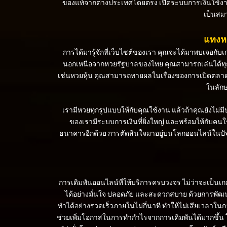
ของแท้จากต่างประเทศโดยตรง เปิดระบบการเงินใช้งานผ
เป็นสมา
แทงหว
การได้มารู้จักที่เว็บไซต์ของเรา คุณจะได้มาพบเจอกั
นอกเหนือจากหวยรัฐบาลของไทย คุณสามารถเล่นได้ทุกว
เช่นหวยหุ้น คุณสามารถทายผลในเรื่องของการเปิดตลา
ในลักษ
เรามีหวยทุกรูปแบบให้กับคุณใช้งาน แล้วถ้าคุณยังไม่ม
ของเรามีระบบการเงินที่ยิ่งใหญ่ และพร้อมให้กับคน
ธนาคารอีกด้วย การตัดสินใจมาอยู่บนโลกออนไลน์ในปัจจุ
การเดิมพันออนไลน์ที่ให้บริการครบวงจร ไม่ว่าจะเป็นเก
ได้อย่างมั่นใจ ปลอดภัย และสะดวกสบาย ด้วยการพัฒนาเท
ทำได้อย่างรวดเร็วภายในไม่กี่นาที ทำให้ไม่เสียเวลาใน
ช่วยเพิ่มโอกาสในการทำกำไรจากการเดิมพันได้มากขึ้น โ