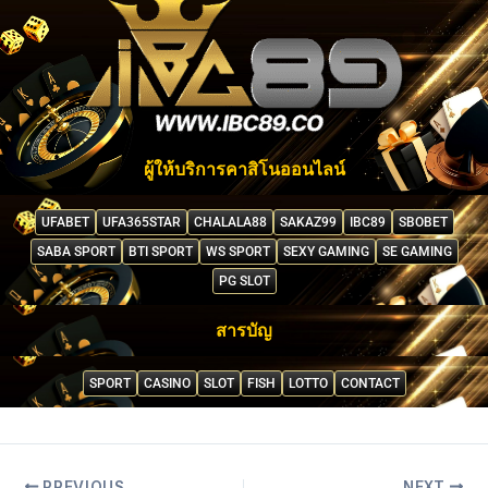
ผู้ให้บริการคาสิโนออนไลน์
UFABET
UFA365STAR
CHALALA88
SAKAZ99
IBC89
SBOBET
SABA SPORT
BTI SPORT
WS SPORT
SEXY GAMING
SE GAMING
PG SLOT
สารบัญ
SPORT
CASINO
SLOT
FISH
LOTTO
CONTACT
PREVIOUS
NEXT