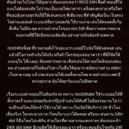
ต้องย้ายเว็บไปมาให้ยุ่งยาก ต้องบอกเลยว่า RICO 24H คือคำตอบที่ใช่
แบบไม่ต้องสงสัย ไม่ว่าจะเป็นเกมไพ่บาคาร่า สล็อตแตกง่าย หรือใคร
ที่ชอบลุ้นหวยทุกวันก็มีให้เล่นครบๆ ที่เดียวจบ ที่สำคัญคือเป็น เว็บตรง
ไม่ผ่านเอเย่นต์ ระบบเสถียร ปลอดภัย ใช้งานง่าย เล่นได้ตลอดทั้งวัน
ทั้งคืน ไม่มีสะดุด ความน่าสนใจของ rico 24h คือความหลากหลาย
ของเกมที่มีให้เลือกแบบจัดเต็ม อย่างสายปั่นต้องห้ามพลาด
rico24hสล็อต ที่รวมเกมดังไว้เยอะมาก แถมมีโบนัสให้ลุ้นตลอด เล่น
แล้วมีโอกาสทำเงินได้จริง หรือถ้าใครชอบเล่นบาคาร่า ที่นี่ก็จัดให้
แบบจุใจ โต๊ะเยอะ ห้องหลากหลาย เลือกเล่นได้ตามสไตล์ของแต่ละ
คน ส่วนคอหวยก็ไม่ต้องไปหาเว็บอื่นให้ยุ่งยาก สมัครง่ายผ่าน สมัคร
เว็บหวย ruay แล้วกดเล่นหวยได้เลยทั้งหวยไทย หวยต่างประเทศ มี
ครบทุกงวด ลุ้นได้ทุกวันแบบไม่มีพลาด
เรื่องระบบฝากถอนก็ไม่ต้องกังวล เพราะ rico24hslot ใช้ระบบออโต้ที่
ทั้งรวดเร็วและปลอดภัย ฝากปุ๊บเข้าเล่นได้ทันที ไม่ต้องรอนาน ไม่ว่า
จะดึกแค่ไหนก็ยังเข้าใช้งานได้ เพราะเว็บเปิดให้บริการ 24 ชั่วโมง
เต็มจริงๆ ใครสะดวกเวลาไหนก็แวะมาได้ตลอด หรือจะเล่นผ่าน 24hr
slot ก็ลื่นไหลไม่แพ้กัน ส่วนใครที่ตามหาเกมแตกง่ายๆ ต้องลองเข้า
24th slot joker มีเกมฮิตให้เลือกเยอะมาก หรือจะหมุนลุ้นโชคกับ 24h