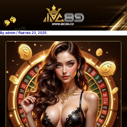
Skip
to
content
By
admin
/
กันยายน 23, 2025