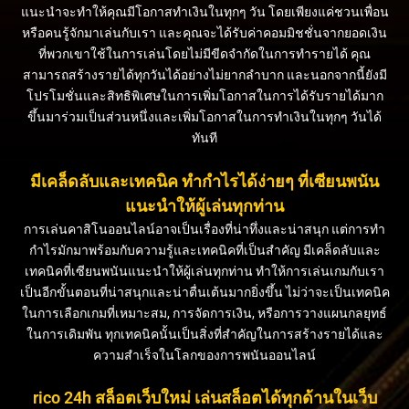
แนะนำจะทำให้คุณมีโอกาสทำเงินในทุกๆ วัน โดยเพียงแค่ชวนเพื่อน
หรือคนรู้จักมาเล่นกับเรา และคุณจะได้รับค่าคอมมิชชั่นจากยอดเงิน
ที่พวกเขาใช้ในการเล่นโดยไม่มีขีดจำกัดในการทำรายได้ คุณ
สามารถสร้างรายได้ทุกวันได้อย่างไม่ยากลำบาก และนอกจากนี้ยังมี
โปรโมชั่นและสิทธิพิเศษในการเพิ่มโอกาสในการได้รับรายได้มาก
ขึ้นมาร่วมเป็นส่วนหนึ่งและเพิ่มโอกาสในการทำเงินในทุกๆ วันได้
ทันที
มีเคล็ดลับและเทคนิค ทำกำไรได้ง่ายๆ ที่เซียนพนัน
แนะนำให้ผู้เล่นทุกท่าน
การเล่นคาสิโนออนไลน์อาจเป็นเรื่องที่น่าทึ่งและน่าสนุก แต่การทำ
กำไรมักมาพร้อมกับความรู้และเทคนิคที่เป็นสำคัญ มีเคล็ดลับและ
เทคนิคที่เซียนพนันแนะนำให้ผู้เล่นทุกท่าน ทำให้การเล่นเกมกับเรา
เป็นอีกขั้นตอนที่น่าสนุกและน่าตื่นเต้นมากยิ่งขึ้น ไม่ว่าจะเป็นเทคนิค
ในการเลือกเกมที่เหมาะสม, การจัดการเงิน, หรือการวางแผนกลยุทธ์
ในการเดิมพัน ทุกเทคนิคนั้นเป็นสิ่งที่สำคัญในการสร้างรายได้และ
ความสำเร็จในโลกของการพนันออนไลน์
rico 24h สล็อตเว็บใหม่ เล่นสล็อตได้ทุกด้านในเว็บ