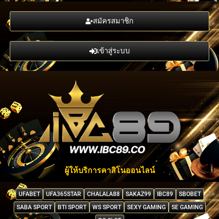
สมัครสมาชิก
เข้าสู่ระบบ
ผู้ให้บริการคาสิโนออนไลน์
UFABET
UFA365STAR
CHALALA88
SAKAZ99
IBC89
SBOBET
SABA SPORT
BTI SPORT
WS SPORT
SEXY GAMING
SE GAMING