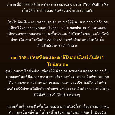
สบาย ที่มีการรองรับการทำธุรกรรมผ่านทรูวอเลท (True Wallet) ซึ่ง
เป็นวิธีการ ฝาก-ถอนเงินที่รวดเร็วและปลอดภัย
โดยไม่ต้องพึ่งพาธนาคารแบบดั้งเดิม ทำให้ผู้เล่นสามารถเข้าถึงเกม
สล็อตได้อย่างง่ายดายและไม่ยุ่งยาก เว็บ runslot168 นำเสนอเกม
สล็อตหลากหลายจากค่ายเกมชั้นนำ และยังมีโปรโมชั่นและโบนัสที่
น่าสนใจ เช่น โบนัสต้อนรับสำหรับสมาชิกใหม่ และโปรโมชั่น
สำหรับผู้เล่นประจำ อีกด้วย
run 168s เว็บสล็อตและคาสิโนออนไลน์ อันดับ 1
โบนัสเยอะ
ศูนย์เกมออนไลน์ที่มีเกมสล็อตให้เลือกเล่นครบครัน สล็อตของเราเป็น
เกมยอดนิยมที่ต้องการการลงทุนเพียงเล็กน้อยแต่จ่ายเงินจำนวนมาก
มีระบบฝาก-ถอน True Wallet สะดวกและรวดเร็ว. ยังมีโปรโมชั่น
เครดิตฟรีที่น่าสนใจอีกด้วย ช่วยตัวเองประหยัดเงินด้วยการเล่นในยุค
ดิจิทัลที่การเข้าถึงบริการต่างๆ
กลายเป็นเรื่องง่ายยิ่งขึ้น โลกของเกมออนไลน์ก็เติบโตอย่างมากเช่น
กัน และเป็นหนึ่งในเว็บไซต์ที่ได้รับความนิยมมากที่สุดในปัจจุบัน