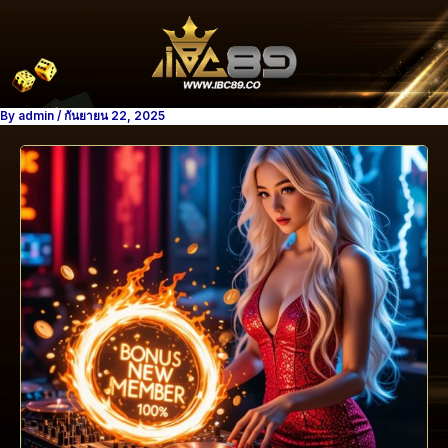
Skip
to
content
By
admin
/
กันยายน 22, 2025