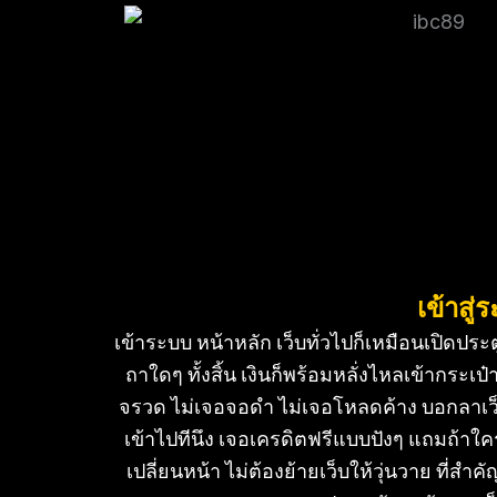
เข้าสู
เข้าระบบ หน้าหลัก เว็บทั่วไปก็เหมือนเปิดประ
ถาใดๆ ทั้งสิ้น เงินก็พร้อมหลั่งไหลเข้ากระเ
จรวด ไม่เจอจอดำ ไม่เจอโหลดค้าง บอกลาเว็บเก
เข้าไปทีนึง เจอเครดิตฟรีแบบปังๆ แถมถ้าใครช
เปลี่ยนหน้า ไม่ต้องย้ายเว็บให้วุ่นวาย ที่สำ