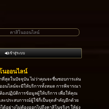
เข้าสู่ระบบ
ิโนออนไลน์
ี่สุดในปัจจุบัน ไม่ว่าคุณจะชื่นชอบการเล่น
พนันออนไลน์จะมีให้บริการทั้งหมด การพิจารณา
ปฏิบัติการข้อมูลผู้ให้บริการ เพื่อให้คุณ
และประสบการณ์ผู้ใช้ก็เป็นจุดสำคัญอีกด้วย
ได้อย่างไม่ต้องออกไปถึงคาสิโนจริงๆ ให้ยุ่ง