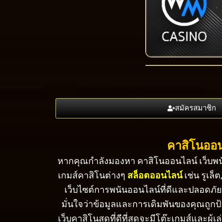
สมัครสมาชิก
คาสิโนออน
หากคุณกำลังมองหา คาสิโนออนไลน์ เว็บพนันท
เกมส์คาสิโนต่างๆ
สล็อตออนไลน์
เช่น รูเล็
เว็บไซต์การพนันออนไลน์ที่ดีและปลอดภัยถื
มั่นใจว่าข้อมูลและการเดิมพันของคุณถูกป้
เว็บคาสิโนสดที่ดีที่สุดจะมีโต๊ะเกมส์และผู