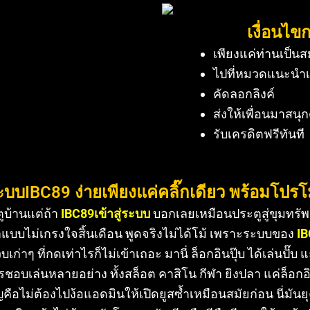
เงื่อนไข
เพียงแค่ท่านเป็นส
ไปที่หมวดแนะนำเพ
คัดลอกลิงค์
ส่งให้เพื่อนมาสนุก
รับเครดิตฟรีทันที
่ระบบIBC89 ง่ายเพียงแค่คลิ๊กเดียว พร้อมโปรโม
ตูบ้านแต่ถ้า
IBC89เข้าสู่ระบบ
บอกเลยเหมือนประตูสู่ขุมทรัพย
ป๋าแบบไม่เกรงใจสิ้นเดือน พูดจริงไม่ได้โม้ เพราะระบบของ
IB
่าๆ ที่กดเท่าไรก็ไม่เข้าเถอะ มานี่ ล็อกอินปุ๊บ ได้เล่นปั๊
อบเล่นหลายอย่าง ทั้งสล็อต คาสิโน กีฬา ยิงปลา แค่ล็อกอินทีเ
คัญคือไม่ต้องไปง้อแอดมินให้เปิดยูสซ้ำเหมือนสมัยก่อน นี่มั