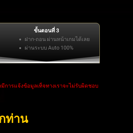
ขั้นตอนที่ 3
ฝาก-ถอน ผ่านหน้าเกมได้เลย
ผ่านระบบ Auto 100%
กมีการแจ้งข้อมูลเท็จทางเราจะไม่รับผิดชอบ
ุกท่าน