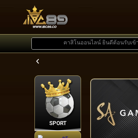
Skip
to
content
คาสิโนออนไลน์ ยินดีต้อนรับเข้าสู่ IBC89 ผ
SPORT