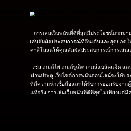
การเล่นเว็บพนันที่ดีที่สุดมีประโยชน์มากม
เล่นสัมผัสประสบการณ์ที่ตื่นเต้นและสุดยอดให
คาสิโนสดให้คุณสัมผัสประสบการณ์การเล่นแบบ
เช่น เกมส์ไพ่ เกมส์รูเล็ต เกมส์แบล็คแจ็ค แ
ผ่านประตู เว็บไซต์การพนันออนไลน์จะให้ประสบ
ที่มีความน่าเชื่อถือและได้รับการยอมรับจาก
แท้จริง การเล่นเว็บพนันที่ดีที่สุดไม่เพียง