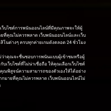
เว็บไซต์การพนันออนไลน์ที่มีคุณภาพจะให้ผู้
กมายที่คุณไม่ควรพลาด เว็บพนันออนไลน์และเว็บ
สิโนต่างๆ ครบทุกค่ายเกมดังตลอด 24 ชั่วโมง
ม่ว่าคุณจะชื่นชอบการพนันแบบผู้เข้าชมหรือผู้
็บไซต์ที่ไม่น่าเชื่อถือ ให้คุณเลือกเว็บไซต์
ห้คุณพิสูจน์ความสามารถของตัวเองให้ได้อย่าง
ีกมากมายที่คุณไม่ควรพลาด เว็บพนันออนไลน์ไม่
บ