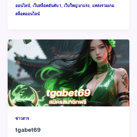
,
,
,
ออนไลน์
เว็บสล็อตอันดับ 1
เว็บใหญ่ มาแรง
แหล่งรวมเกม
สล็อตออนไลน์
ข่าวสาร
tgabet69