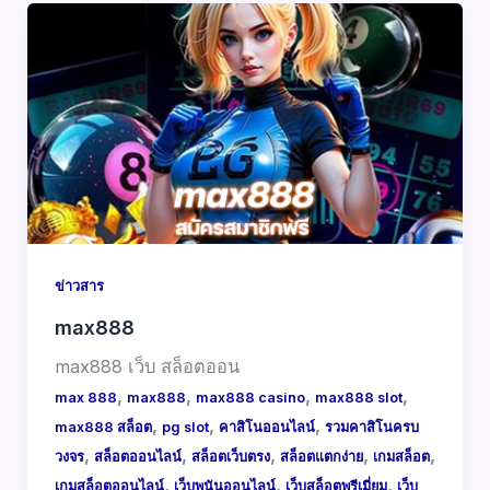
ข่าวสาร
max888
max888 เว็บ สล็อตออน
,
,
,
,
max 888
max888
max888 casino
max888 slot
,
,
,
max888 สล็อต
pg slot
คาสิโนออนไลน์
รวมคาสิโนครบ
,
,
,
,
,
วงจร
สล็อตออนไลน์
สล็อตเว็บตรง
สล็อตแตกง่าย
เกมสล็อต
,
,
,
เกมสล็อตออนไลน์
เว็บพนันออนไลน์
เว็บสล็อตพรีเมี่ยม
เว็บ