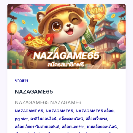
ข่าวสาร
NAZAGAME65
NAZAGAME65 NAZAGAME6
,
,
,
NAZAGAME 65
NAZAGAME65
NAZAGAME65 สล็อต
,
,
,
,
pg slot
คาสิโนออนไลน์
สล็อตออนไลน์
สล็อตเว็บตรง
,
,
,
สล็อตเว็บตรงไม่ผ่านเอเย่นต์
สล็อตแตกง่าย
เกมสล็อตออนไลน์