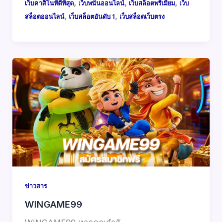
,
,
,
เว็บคาสิโนที่ดีที่สุด
เว็บพนันออนไลน์
เว็บสล็อตพรีเมี่ยม
เว็บ
,
,
สล็อตออนไลน์
เว็บสล็อตอันดับ 1
เว็บสล็อตเว็บตรง
ข่าวสาร
WINGAME99