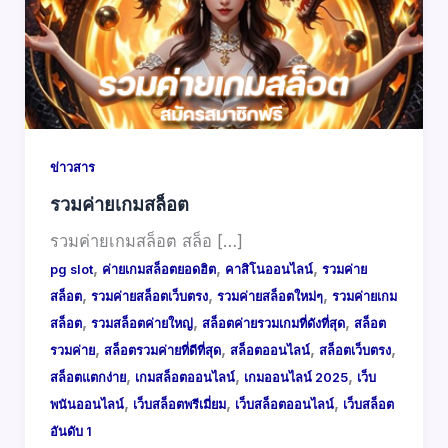
ข่าวสาร
รวมค่ายเกมสล็อต
รวมค่ายเกมสล็อต สล็อ […]
,
,
,
pg slot
ค่ายเกมสล็อตยอดฮิต
คาสิโนออนไลน์
รวมค่าย
,
,
,
สล็อต
รวมค่ายสล็อตเว็บตรง
รวมค่ายสล็อตใหม่ๆ
รวมค่ายเกม
,
,
,
สล็อต
รวมสล็อตค่ายใหญ่
สล็อตค่ายรวมเกมที่ดังที่สุด
สล็อต
,
,
,
,
รวมค่าย
สล็อตรวมค่ายที่ดีที่สุด
สล็อตออนไลน์
สล็อตเว็บตรง
,
,
,
สล็อตแตกง่าย
เกมสล็อตออนไลน์
เกมออนไลน์ 2025
เว็บ
,
,
,
พนันออนไลน์
เว็บสล็อตพรีเมี่ยม
เว็บสล็อตออนไลน์
เว็บสล็อต
อันดับ 1