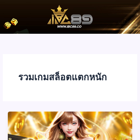
Skip
to
content
รวมเกมสล็อตแตกหนัก