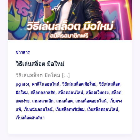
ข่าวสาร
วิธีเล่นสล็อต มือใหม่
วิธีเล่นสล็อต มือใหม […]
,
,
,
pg slot
คาสิโนออนไลน์
วิธีเล่นสล็อต มือใหม่
วิธีเล่นสล็อต
,
,
,
,
มือใหม่
สล็อตคลาสสิก
สล็อตออนไลน์
สล็อตเว็บตรง
สล็อต
,
,
,
,
แตกง่าย
เกมคลาสสิก
เกมสล็อต
เกมสล็อตออนไลน์
เว็บตรง
,
,
,
,
แท้
เว็บพนันออนไลน์
เว็บสล็อตพรีเมี่ยม
เว็บสล็อตออนไลน์
เว็บสล็อตอันดับ 1