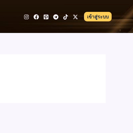
เข้าสู่ระบบ