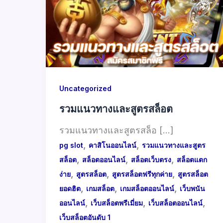
Uncategorized
รวมแนวทางและสูตรสล็อต
รวมแนวทางและสูตรสล็อ […]
,
,
pg slot
คาสิโนออนไลน์
รวมแนวทางและสูตร
,
,
,
สล็อต
สล็อตออนไลน์
สล็อตเว็บตรง
สล็อตแตก
,
,
,
ง่าย
สูตรสล็อต
สูตรสล็อตฟรีทุกค่าย
สูตรสล็อต
,
,
,
ยอดฮิต
เกมสล็อต
เกมสล็อตออนไลน์
เว็บพนัน
,
,
,
ออนไลน์
เว็บสล็อตพรีเมี่ยม
เว็บสล็อตออนไลน์
เว็บสล็อตอันดับ 1