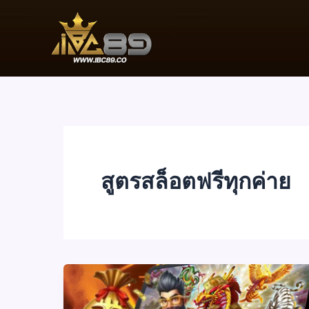
Skip
to
content
สูตรสล็อตฟรีทุกค่าย