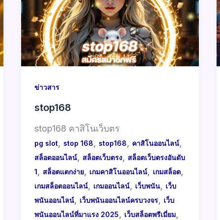
ข่าวสาร
stop168
stop168 คาสิโนเว็บตร
,
,
,
,
pg slot
stop 168
stop168
คาสิโนออนไลน์
,
,
สล็อตออนไลน์
สล็อตเว็บตรง
สล็อตเว็บตรงอันดับ
,
,
,
,
1
สล็อตแตกง่าย
เกมคาสิโนออนไลน์
เกมสล็อต
,
,
,
เกมสล็อตออนไลน์
เกมออนไลน์
เว็บพนัน
เว็บ
,
,
พนันออนไลน์
เว็บพนันออนไลน์ครบวงจร
เว็บ
,
,
พนันออนไลน์ที่มาแรง 2025
เว็บสล็อตพรีเมี่ยม