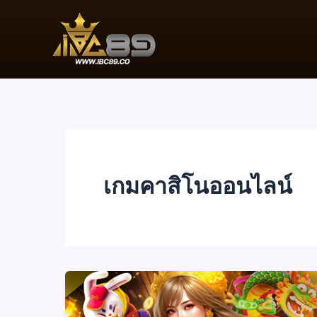
Skip
to
content
เกมคาสิโนออนไลน์