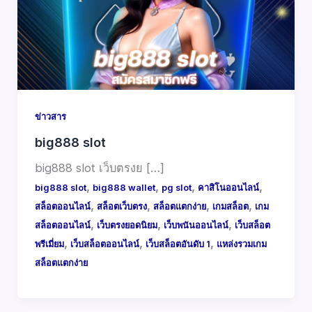
ข่าวสาร
big888 slot
big888 slot เว็บตรงย […]
,
,
,
,
big888 slot
big888 wallet
pg slot
คาสิโนออนไลน์
,
,
,
,
สล็อตออนไลน์
สล็อตเว็บตรง
สล็อตแตกง่าย
เกมสล็อต
เกม
,
,
,
สล็อตออนไลน์
เว็บตรงยอดนิยม
เว็บพนันออนไลน์
เว็บสล็อต
,
,
,
พรีเมี่ยม
เว็บสล็อตออนไลน์
เว็บสล็อตอันดับ 1
แหล่งรวมเกม
สล็อตแตกง่าย