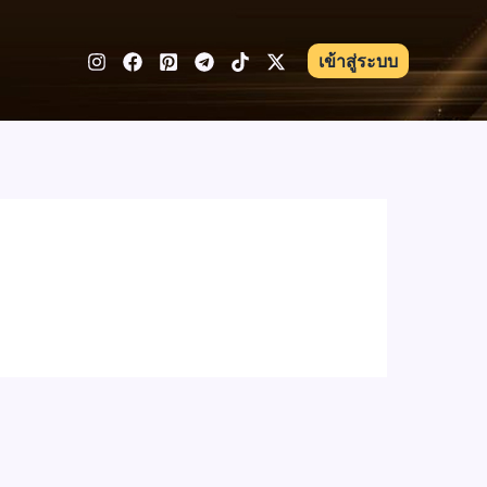
เข้าสู่ระบบ