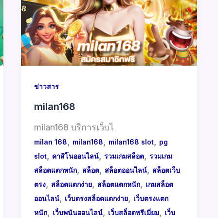
ข่าวสาร
milan168
milan168 บริการเว็บไ
,
,
,
milan 168
milan168
milan168 slot
pg
,
,
,
slot
คาสิโนออนไลน์
รวมเกมสล็อต
รวมเกม
,
,
,
สล็อตแตกหนัก
สล็อต
สล็อตออนไลน์
สล็อตเว็บ
,
,
,
ตรง
สล็อตแตกง่าย
สล็อตแตกหนัก
เกมสล็อต
,
,
ออนไลน์
เว็บตรงสล็อตแตกง่าย
เว็บตรงแตก
,
,
,
หนัก
เว็บพนันออนไลน์
เว็บสล็อตพรีเมี่ยม
เว็บ