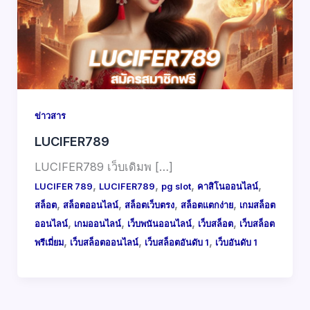
ข่าวสาร
LUCIFER789
LUCIFER789 เว็บเดิมพ […]
,
,
,
,
LUCIFER 789
LUCIFER789
pg slot
คาสิโนออนไลน์
,
,
,
,
สล็อต
สล็อตออนไลน์
สล็อตเว็บตรง
สล็อตแตกง่าย
เกมสล็อต
,
,
,
,
ออนไลน์
เกมออนไลน์
เว็บพนันออนไลน์
เว็บสล็อต
เว็บสล็อต
,
,
,
พรีเมี่ยม
เว็บสล็อตออนไลน์
เว็บสล็อตอันดับ 1
เว็บอันดับ 1