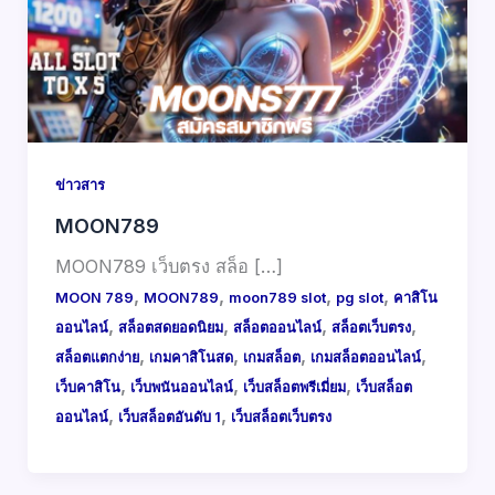
ข่าวสาร
MOON789
MOON789 เว็บตรง สล็อ […]
,
,
,
,
MOON 789
MOON789
moon789 slot
pg slot
คาสิโน
,
,
,
,
ออนไลน์
สล็อตสดยอดนิยม
สล็อตออนไลน์
สล็อตเว็บตรง
,
,
,
,
สล็อตแตกง่าย
เกมคาสิโนสด
เกมสล็อต
เกมสล็อตออนไลน์
,
,
,
เว็บคาสิโน
เว็บพนันออนไลน์
เว็บสล็อตพรีเมี่ยม
เว็บสล็อต
,
,
ออนไลน์
เว็บสล็อตอันดับ 1
เว็บสล็อตเว็บตรง