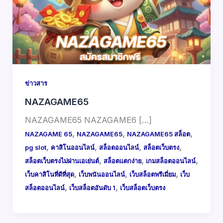
ข่าวสาร
NAZAGAME65
NAZAGAME65 NAZAGAME6 […]
,
,
,
NAZAGAME 65
NAZAGAME65
NAZAGAME65 สล็อต
,
,
,
,
pg slot
คาสิโนออนไลน์
สล็อตออนไลน์
สล็อตเว็บตรง
,
,
,
สล็อตเว็บตรงไม่ผ่านเอเย่นต์
สล็อตแตกง่าย
เกมสล็อตออนไลน์
,
,
,
เว็บคาสิโนที่ดีที่สุด
เว็บพนันออนไลน์
เว็บสล็อตพรีเมี่ยม
เว็บ
,
,
สล็อตออนไลน์
เว็บสล็อตอันดับ 1
เว็บสล็อตเว็บตรง