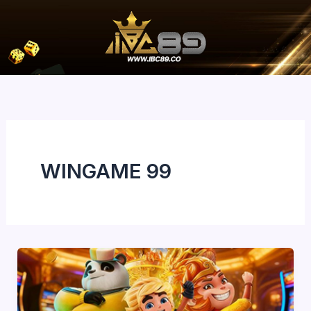
Skip
to
content
WINGAME 99