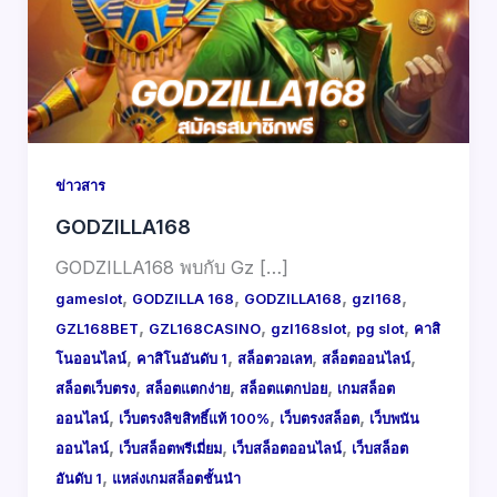
ข่าวสาร
GODZILLA168
GODZILLA168 พบกับ Gz […]
,
,
,
,
gameslot
GODZILLA 168
GODZILLA168
gzl168
,
,
,
,
GZL168BET
GZL168CASINO
gzl168slot
pg slot
คาสิ
,
,
,
,
โนออนไลน์
คาสิโนอันดับ 1
สล็อตวอเลท
สล็อตออนไลน์
,
,
,
สล็อตเว็บตรง
สล็อตแตกง่าย
สล็อตแตกบ่อย
เกมสล็อต
,
,
,
ออนไลน์
เว็บตรงลิขสิทธิ์แท้ 100%
เว็บตรงสล็อต
เว็บพนัน
,
,
,
ออนไลน์
เว็บสล็อตพรีเมี่ยม
เว็บสล็อตออนไลน์
เว็บสล็อต
,
อันดับ 1
แหล่งเกมสล็อตชั้นนำ