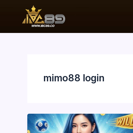
Skip
to
content
mimo88 login