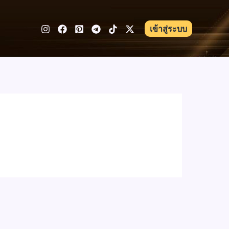
เข้าสู่ระบบ