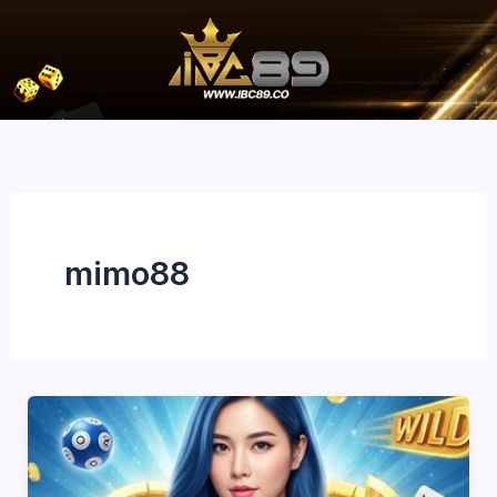
Skip
to
content
mimo88